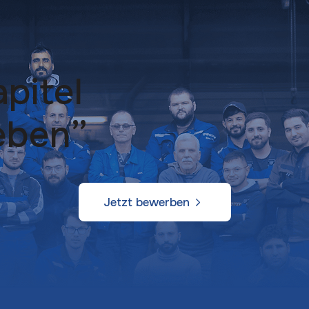
pitel
eben”
Jetzt bewerben