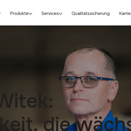
Produkte
Services
Qualitätssicherung
Karrie
Witek:
keit, die wäch