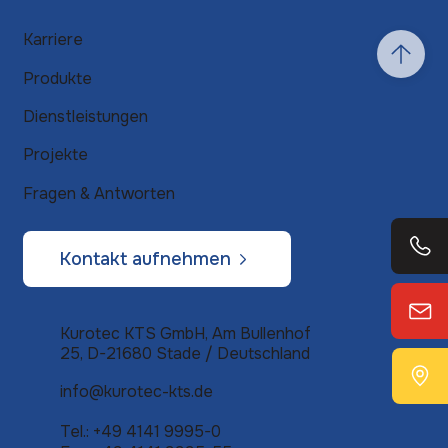
Karriere
Produkte
Dienstleistungen
Projekte
Fragen & Antworten
Kontakt aufnehmen
Kurotec KTS GmbH, Am Bullenhof
25, D-21680 Stade /
Deutschland
info@kurotec-kts.de
Tel.: +49 4141 9995-0