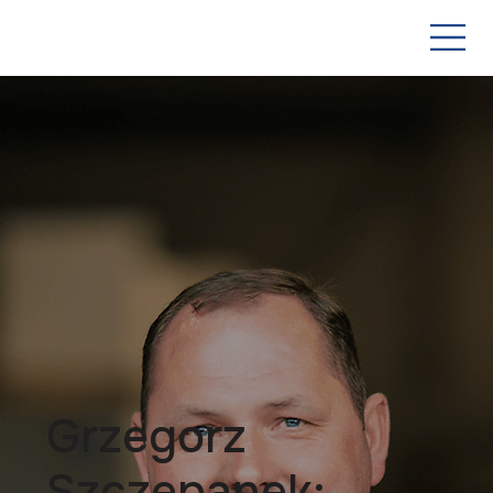
Grzegorz
Szczepanek: