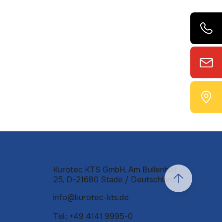
Kurotec KTS GmbH, Am Bullenhof
25, D-21680 Stade /
Deutschland
info@kurotec-kts.de
Tel.: +49 4141 9995-0