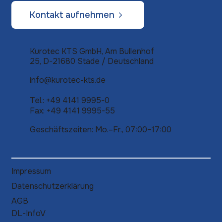
Kontakt aufnehmen
Kurotec KTS GmbH, Am Bullenhof
25, D-21680 Stade /
Deutschland
info@kurotec-kts.de
Tel.: +49 4141 9995-0
Fax: +49 4141 9995-55
Geschäftszeiten: Mo.–Fr., 07:00–17:00
Impressum
Datenschutzerklärung
AGB
DL-InfoV