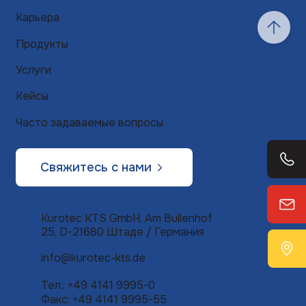
Карьера
Продукты
Услуги
Кейсы
Часто задаваемые вопросы
Свяжитесь с нами
Kurotec KTS GmbH, Am Bullenhof
25, D-21680 Штаде / Германия
info@kurotec-kts.de
Тел.: +49 4141 9995-0
Факс: +49 4141 9995-55