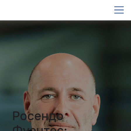
Росендо
Фуэнтес: